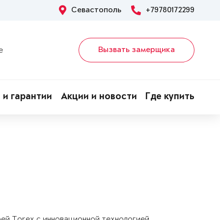
Севастополь
+79780172299
Вызвать замерщика
е
 и гарантии
Акции и новости
Где купить
рей Torex с инновационной технологией