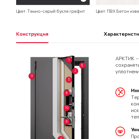
Цвет: Темно-серый букле графит
Цвет: ПВХ Бетон изв
Конструкция
Характеристи
АРКТИК –
1
сохранять
6
2
уплотнени
11
5
Ин
8
Тер
кон
10
иск
теп
9
Ун
Про
4