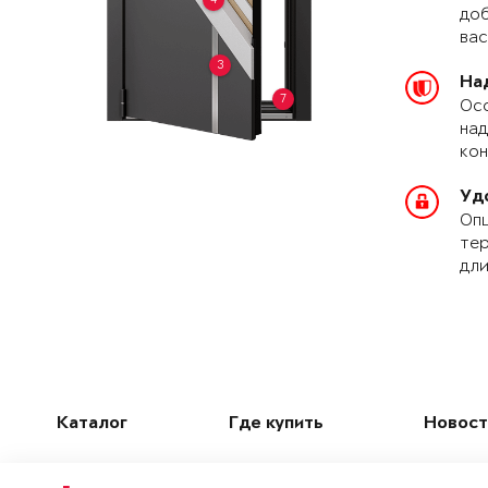
доб
вас
3
На
7
Осо
над
кон
Уд
Опц
тер
дли
Каталог
Где купить
Новост