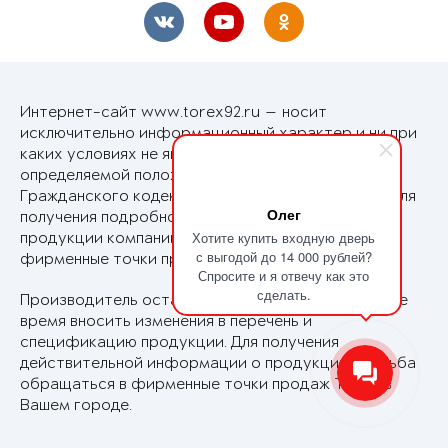
Интернет-сайт www.torex92.ru — носит
исключительно информационный характер и ни при
каких условиях не является публичной офертой,
определяемой положениями Статьи 437
Гражданского кодекса Российской Федерации. Для
Олег
получения подробной информации о стоимости
Хотите купить входную дверь
продукции компании Torex обращайтесь в
с выгодой до 14 000 рублей?
фирменные точки продаж Torex в Вашем городе.
Спросите и я отвечу как это
сделать.
Производитель оставляет за собой право в любое
время вносить изменения в перечень и
спецификацию продукции. Для получения
действительной информации о продукции просьба
обращаться в фирменные точки продаж Torex в
Вашем городе.