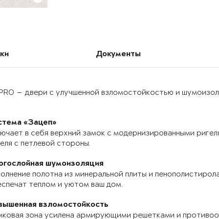
ки
Документы
PRO — двери с улучшенной взломостойкостью и шумоизоля
стема «Зацеп»
ючает в себя верхний замок с модернизированными ригел
еля с петлевой стороны.
огослойная шумоизоляция
олнение полотна из минеральной плиты и пенополистирола
спечат теплом и уютом ваш дом.
вышенная взломостойкость
мковая зона усилена армирующими решетками и противоо