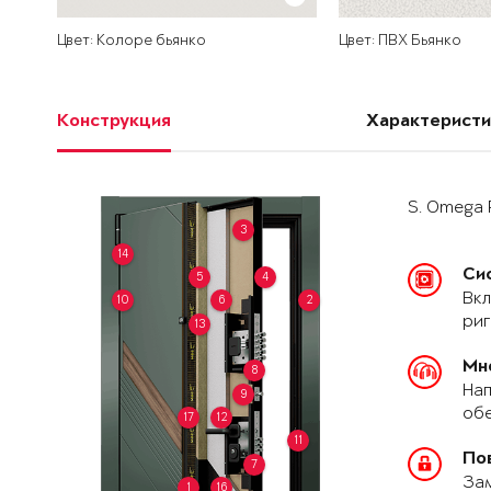
Цвет: Колоре бьянко
Цвет: ПВХ Бьянко
Конструкция
Характеристи
S. Omega 
3
14
Си
5
4
Вкл
10
6
2
риг
13
Мн
8
Нап
9
обе
17
12
11
По
7
За
1
16