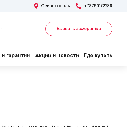
Севастополь
+79780172299
Вызвать замерщика
е
 и гарантии
Акции и новости
Где купить
ломостойкостью и шумоизоляцией для вас и вашей