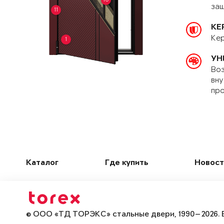
защ
11
КЕ
Кер
1
УН
Воз
вну
про
Каталог
Где купить
Новост
© ООО «ТД ТОРЭКС» стальные двери, 1990—2026. 