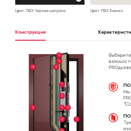
Цвет: ПВХ Черная шагрень
Цвет: ПВХ Бьянко
Конструкция
Характеристи
Выберите 
8
4
взломост
14
5
PROдолже
7
ПО
Мы 
9
PRO
*Со
3
6
13
ПО
12
2
Тре
изо
10