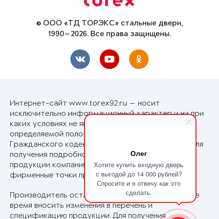
© ООО «ТД ТОРЭКС» стальные двери,
1990—2026. Все права защищены.
Интернет-сайт www.torex92.ru — носит
исключительно информационный характер и ни при
каких условиях не является публичной офертой,
определяемой положениями Статьи 437
Гражданского кодекса Российской Федерации. Для
Олег
получения подробной информации о стоимости
Хотите купить входную дверь
продукции компании Torex обращайтесь в
с выгодой до 14 000 рублей?
фирменные точки продаж Torex в Вашем городе.
Спросите и я отвечу как это
сделать.
Производитель оставляет за собой право в любое
время вносить изменения в перечень и
спецификацию продукции. Для получения