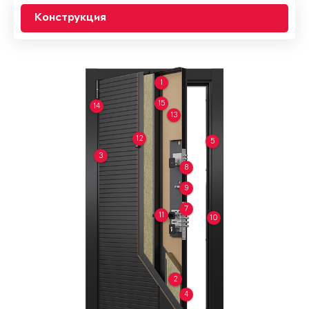
Конструкция
1
15
14
13
12
5
3
8
9
7
11
10
2
4