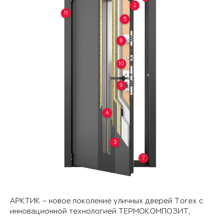
2
11
5
8
10
9
4
3
7
АРКТИК – новое поколение уличных дверей Torex с
инновационной технологией ТЕРМОКОМПОЗИТ,