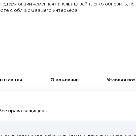
годаря опции «сменная панель» дизайн легко обновить, не
сте с обликом вашего интерьера.
и и акции
О компании
Условия во
Все права защищены.
льно информационный характер и ни при каких условиях н