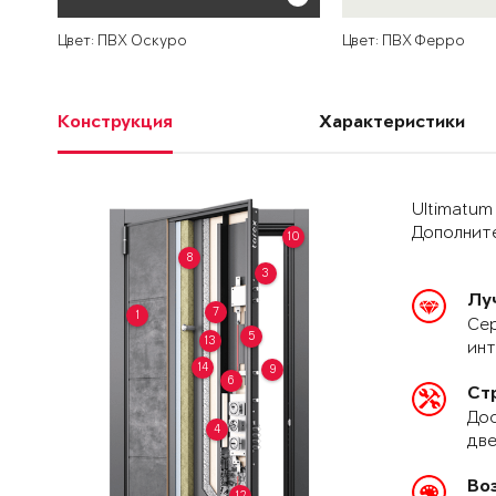
Цвет: ПВХ Оскуро
Цвет: ПВХ Ферро
Конструкция
Характеристики
Ultimatum
Дополните
10
8
3
Лу
7
1
Сер
5
13
ин
14
9
6
Ст
Дос
4
две
Во
12