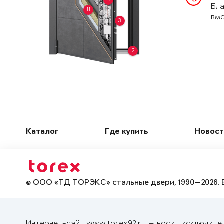
Бла
11
вме
3
2
Каталог
Где купить
Новост
© ООО «ТД ТОРЭКС» стальные двери, 1990—2026. 
Интернет-сайт www.torex92.ru — носит исключите