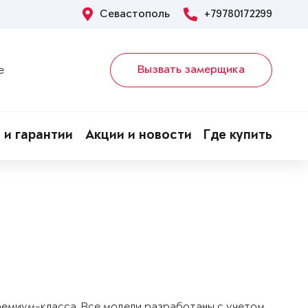
Севастополь
+79780172299
Вызвать замерщика
е
 и гарантии
Акции и новости
Где купить
!
ремиум-класса. Все модели разработаны с учетом