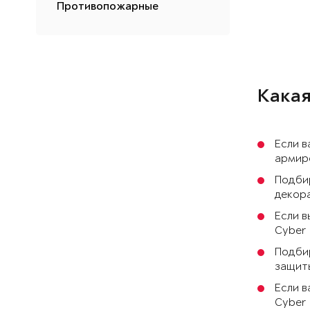
Противопожарные
Какая
Если в
армиро
Подби
декора
Если в
Cyber 
Подбир
защиты
Если в
Cyber