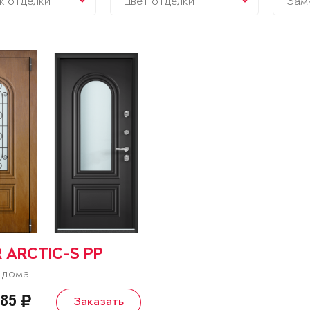
к отделки
Цвет отделки
Зам
 ARCTIC-S PP
 дома
585
Заказать