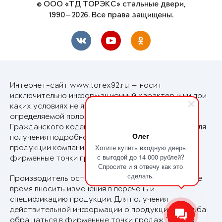
© ООО «ТД ТОРЭКС» стальные двери,
1990—2026. Все права защищены.
Интернет-сайт www.torex92.ru — носит
исключительно информационный характер и ни при
каких условиях не является публичной офертой,
определяемой положениями Статьи 437
Гражданского кодекса Российской Федерации. Для
Олег
получения подробной информации о стоимости
Хотите купить входную дверь
продукции компании Torex обращайтесь в
с выгодой до 14 000 рублей?
фирменные точки продаж Torex в Вашем городе.
Спросите и я отвечу как это
сделать.
Производитель оставляет за собой право в любое
время вносить изменения в перечень и
спецификацию продукции. Для получения
действительной информации о продукции просьба
обращаться в фирменные точки продаж Torex в